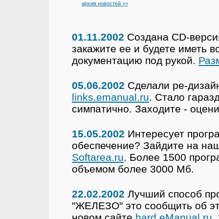
архив новостей >>
01.11.2002
Создана CD-версия
закажите ее и будете иметь в
документацию под рукой.
Разм
05.06.2002
Сделали ре-дизай
links.emanual.ru
. Стало гараз
симпатично. Заходите - оцени
15.05.2002
Интересует прогр
обеспечение? Зайдите на на
Softarea.ru
. Более 1500 прог
объемом более 3000 Мб.
22.02.2002
Лучший способ про
"ЖЕЛЕЗО" это сообщить об э
новом сайте
hard.eManual.ru
.