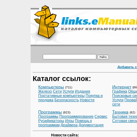
Добавить 
Каталог ссылок:
Компьютеры
Интернет
(711)
(86
Железо
Сети
Услуги
Издания
Графика
Общ
Портативные компьютеры
Покупка и
Поисковые с
продажа
Безопасность
Новости
Услуги
Прова
сети
Программы
Техника
(923)
(62)
Программы
Программирование
Сервис
Бытовая техн
Русификаторы
Игры
Помощь к
Сотовая связ
программам
Драйвера
Документация
Новости сайта: