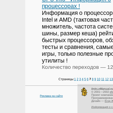
процессорах !
Информация о процессо
Intel и AMD (тактовая част
множитель, частота сист
шины, размер кеша) рейт
быстрых процессоров, об
тесты и сравнения, самы
игры, только полезные п
утилиты !
Количество переходов — 1
Страницы:
1
2
3
4
5
6
7
8
9
10
11
12
13
links.eManual.ru
© 2001—2002
eM
Проект компани
Реклама на сайте
Программирова
Дизайн —
Егор 
Информация о с