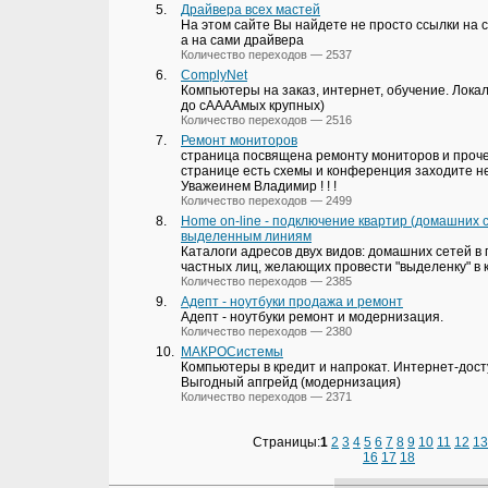
5.
Драйвера всех мастей
На этом сайте Вы найдете не просто ссылки на 
а на сами драйвера
Количество переходов — 2537
6.
ComplyNet
Компьютеры на заказ, интернет, обучение. Лока
до сААААмых крупных)
Количество переходов — 2516
7.
Ремонт мониторов
страница посвящена ремонту мониторов и проче
странице есть схемы и конференция заходите не 
Уважеинем Владимир ! ! !
Количество переходов — 2499
8.
Home on-line - подключение квартир (домашних с
выделенным линиям
Каталоги адресов двух видов: домашних сетей в 
частных лиц, желающих провести "выделенку" в к
Количество переходов — 2385
9.
Адепт - ноутбуки продажа и ремонт
Адепт - ноутбуки ремонт и модернизация.
Количество переходов — 2380
10.
МАКРОСистемы
Компьютеры в кредит и напрокат. Интернет-досту
Выгодный апгрейд (модернизация)
Количество переходов — 2371
Страницы:
1
2
3
4
5
6
7
8
9
10
11
12
13
16
17
18