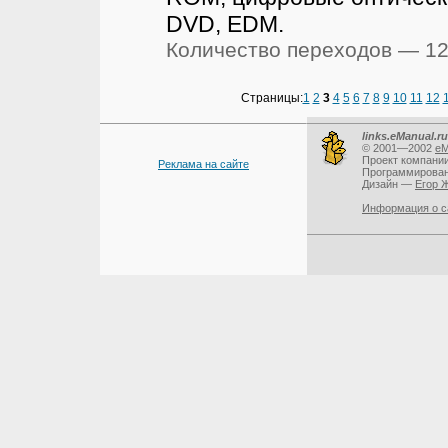
DVD, EDM.
Количество переходов — 1
Страницы:
1
2
3
4
5
6
7
8
9
10
11
12
links.eManual.ru
© 2001—2002
eM
Проект компани
Реклама на сайте
Программирова
Дизайн —
Егор 
Информация о с