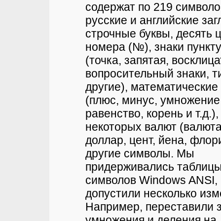
содержат по 219 символо
русские и английские за
строчные буквы, десять 
номера (№), знаки пункт
(точка, запятая, восклиц
вопросительный знаки, т
другие), математические
(плюс, минус, умножение
равенство, корень и т.д.),
некоторых валют (валюта,
доллар, цент, йена, флор
другие символы. Мы
придерживались таблицы
символов Windows ANSI,
допустили несколько изм
Например, переставили 
умножения и деления на 