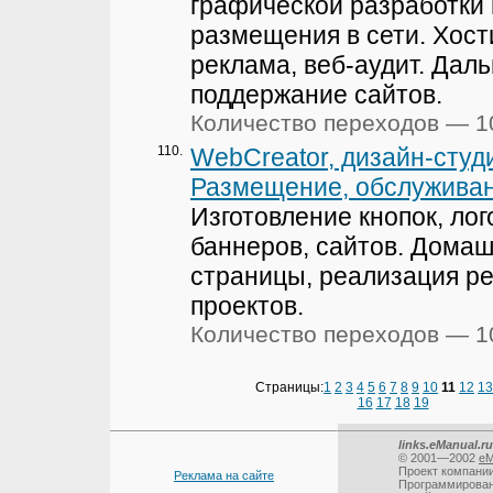
графической разработки 
размещения в сети. Хости
реклама, веб-аудит. Дал
поддержание сайтов.
Количество переходов — 1
110.
WebCreator, дизайн-студи
Размещение, обслуживан
Изготовление кнопок, лог
баннеров, сайтов. Дома
страницы, реализация р
проектов.
Количество переходов — 1
Страницы:
1
2
3
4
5
6
7
8
9
10
11
12
13
16
17
18
19
links.eManual.ru
© 2001—2002
eM
Проект компани
Реклама на сайте
Программирова