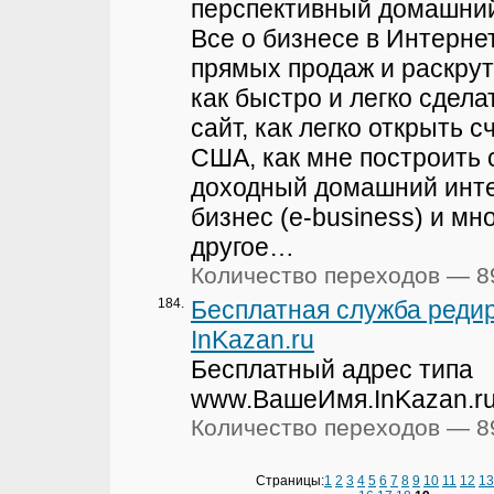
перспективный домашний
Все о бизнесе в Интернет
прямых продаж и раскрут
как быстро и легко сдела
сайт, как легко открыть с
США, как мне построить 
доходный домашний инт
бизнес (e-business) и мн
другое…
Количество переходов — 8
184.
Бесплатная служба реди
InKazan.ru
Бесплатный адрес типа
www.ВашеИмя.InKazan.ru
Количество переходов — 8
Страницы:
1
2
3
4
5
6
7
8
9
10
11
12
13