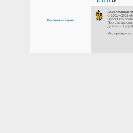
16
17
18
19
links.eManual.ru
© 2001—2002
eM
Проект компани
Реклама на сайте
Программирова
Дизайн —
Егор 
Информация о с