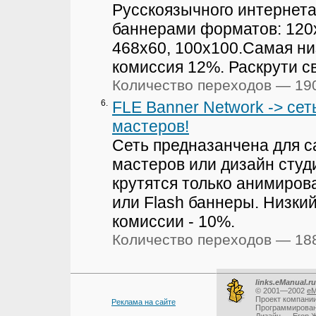
Русскоязычного интернет
баннерами форматов: 120
468x60, 100x100.Самая ни
комиссия 12%. Раскрути св
Количество переходов — 19
6.
FLE Banner Network -> сет
мастеров!
Сеть предназанчена для с
мастеров или дизайн студи
крутятся только анимиров
или Flash баннеры. Низки
комиссии - 10%.
Количество переходов — 18
links.eManual.ru
© 2001—2002
eM
Проект компани
Реклама на сайте
Программирова