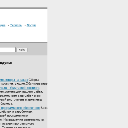
ация
•
Скрипты
•
Форум
ндуем:
омпьютеры на заказ
Сборка
в,комплектующие.Обслуживание
s.ru - Услуги веб-хостинга
мя домена для вашего сайта.
 разместите ваш сайт - и вы
овый инструмент маркетинга
 бизнеса.
 программного обеспеченя
База
сийских и зарубежных
елей программного
я. Направления деятельности.
Описания программного
. Ссылки на ресурсы