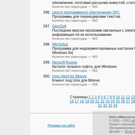
обновление, почтовая рассылка новостей, стать
Количество переходов — 963
296.
Центр программного обеспечения SPC
Программы для перекодировки текстов.
Количество переходов — 963
297.
GipoSoft
Последние версии программ связанных с элект
информация об их использовании
Количество переходов — 963
298.
WinSetup
Программа для недокументированых настроек W
Windows 9x]
Количество переходов — 963
299.
Neosoft Russia
Каталог лучшего софта, для Windows.
Количество переходов — 962
300.
Unix client for Btrieve
Клиент под Unix для Btrieve.
Количество переходов — 958
Страницы:
1
2
3
4
5
6
7
8
9
10
11
12
13
16
17
18
19
20
21
22
23
24
25
26
27
2
31
32
33
34
links.eManual.ru
© 2001—2002
eM
Проект компани
Реклама на сайте
Программирова
Дизайн —
Егор 