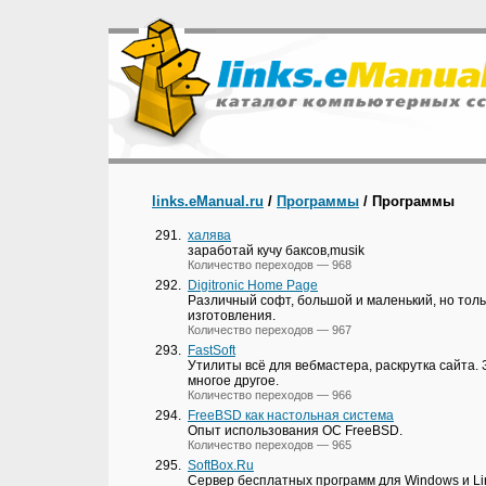
links.eManual.ru
/
Программы
/ Программы
291.
xaлява
заработай кучу баксов,musik
Количество переходов — 968
292.
Digitronic Home Page
Различный софт, большой и маленький, но толь
изготовления.
Количество переходов — 967
293.
FastSoft
Утилиты всё для вебмастера, раскрутка сайта. 
многое другое.
Количество переходов — 966
294.
FreeBSD как настольная система
Опыт использования ОС FreeBSD.
Количество переходов — 965
295.
SoftBox.Ru
Сервер бесплатных программ для Windows и L