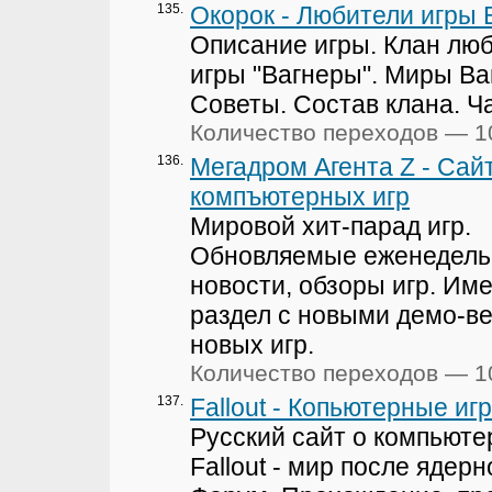
135.
Окорок - Любители игры
Описание игры. Клан лю
игры "Вагнеры". Миры Ва
Советы. Состав клана. Ча
Количество переходов — 1
136.
Мегадром Агента Z - Сай
компъютерных игр
Мировой хит-парад игр.
Обновляемые еженедель
новости, обзоры игр. Им
раздел с новыми демо-в
новых игр.
Количество переходов — 1
137.
Fallout - Копьютерные иг
Русский сайт о компьюте
Fallout - мир после ядер