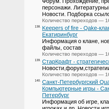
Форум. Прохождение, пр
персонажи. Литературный
Новости. Подборка ссыло
Количество переходов — 1
138.
Keepers of fire - Qake-кла
Екатиринбург
Информация о клане, нов
файлы, состав
Количество переходов — 1
139.
СтарКрафт - стратегичес
Новости,форум,стратеги
Количество переходов — 1
140.
Санкт-Петербургский Qua
Компьютерные игры - Са
Петербург
Информация об игре, кла
игроках и др. Новости иг