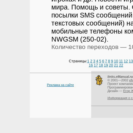
мира. Помощь и советы.
посылки SMS сообщений 
текстовых сообщений) н
мобильные телефоны ко
NWGSM (250-02).
Количество переходов — 1
Страницы:
1
2
3
4
5
6
7
8
9
10
11
12
13
16
17
18
19
20
21
22
links.eManual.ru
© 2001—2002
eM
Проект компани
Реклама на сайте
Программирова
Дизайн —
Егор 
Информация о с