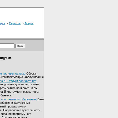
ация
•
Скрипты
•
Форум
ндуем:
омпьютеры на заказ
Сборка
в,комплектующие.Обслуживание
s.ru - Услуги веб-хостинга
мя домена для вашего сайта.
 разместите ваш сайт - и вы
овый инструмент маркетинга
 бизнеса.
 программного обеспеченя
База
сийских и зарубежных
елей программного
я. Направления деятельности.
Описания программного
. Ссылки на ресурсы