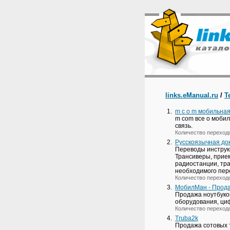
links.eManual.ru
/
Т
1.
m c o m мобильная
m com все о мобил
связь.
Количество переход
2.
Русскоязычная до
Переводы инструк
Трансиверы, прие
радиостанции, тра
необходимого пер
Количество переход
3.
МобилМан - Прода
Продажа ноутбуко
оборудования, ци
Количество переход
4.
Truba2k
Продажа сотовых 