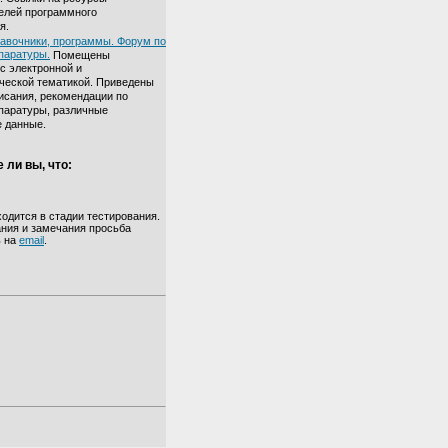
елей программного
я.
авочники, программы. Форум по
паратуры.
Помещены
с электронной и
ческой тематикой. Приведены
исания, рекомендации по
паратуры, различные
 данные.
 ли вы, что:
ходится в стадии тестирования.
ния и замечания просьба
ь на
email
.