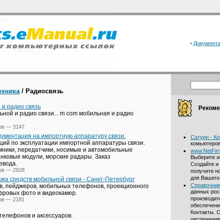
•
Документ
ехника
/ Радиосвязь
 и радио связь
Рекоме
ьной и радио связи... m com мобильная и радио
ов — 3147
кументация на импортную аппаратуру связи.
Сатурн - К
ций по эксплуатации импортной аппаратуры связи.
комьютеро
мники, передатчики, носимые и автомобильные
www.NetFirm
нковые модули, морские радары. Заказ
Выберите и
евода.
Создайте и
ов — 2928
получите н
для Вашего
жа средств мобильной связи - Санкт-Петербург
Справочник
в, пейджеров, мобильных телефонов, проекционного
данных рос
фровых фото и видеокамер.
производит
ов — 2181
обеспечени
Контакты. 
телефонов и аксессуаров.
оеспечения