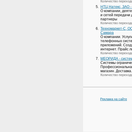
Количество переход
5.
НТЦ Натекс, ЗАО -
О компании, деят
и сетей передачи 
партнеры
Количество переход
6.
Техномаркет-С, О
Самара
О компании. Услуг
телефонных систе
приложений. Созд
интернет. Прайс л
Количество переход
7.
МЕОРИДА - систе
Системы ограниче
Профессиональная 
магазин. Доставка.
Количество переход
Реклама на сайте