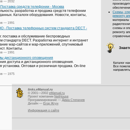
ов — 2032
производит
 Поставка средств телефонии - Москва
обеспечени
ельность: разработка и продажа средств телефонии
Схемы, спр
данных. Каталоги оборудования. Новости, контакты,
ремонту ап
материалы 
ов — 1991
радиотехни
ОО - Поставка телефонных систем стандарта DECT -
схемы и оп
ремонту ап
и: поставка и обслуживание беспроводных
справочные
м стандарта DECT. Разработка интернет и интранет
ание wap-сайтов и wap-приложений, спутниковый
Знаете
ист. Контакты.
ов — 1991
мы дистанционного оповещения
ния доступа и дистанционного оповещения.
Каталог на
установка. Оптовая и розничная продажа. On-line
Все пожела
направлят
ов — 1975
links.eManual.ru
© 2001—2002
eManual.ru
Проект компании
NetHouse
Программирование —
Дима Степачев
Дизайн —
Егор Жгун
Информация о сайте